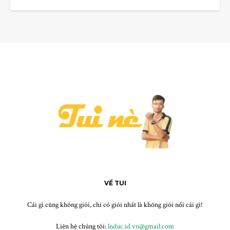
Trò chuyện với tui
Thường phản hồi trong vài phút
Xin chào!
Chào bạn, hôm nay bạn muốn tâm sự gì nào?
Họ tên
*
VỀ TUI
Email (tuỳ chọn)
Cái gì cũng không giỏi, chỉ có giỏi nhất là không giỏi nổi cái gì!
Bắt đầu chat
Liên hệ chúng tôi:
lnduc.id.vn@gmail.com