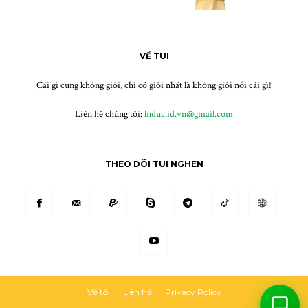
Chào bạn, hôm nay bạn muốn tâm sự gì nào?
Họ tên
*
VỀ TUI
Email (tuỳ chọn)
Cái gì cũng không giỏi, chỉ có giỏi nhất là không giỏi nổi cái gì!
Bắt đầu chat
Liên hệ chúng tôi:
lnduc.id.vn@gmail.com
THEO DÕI TUI NGHEN
Về tôi
Liên hệ
Privacy Policy