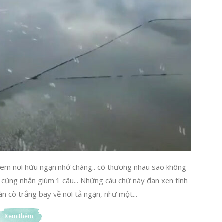
m em nơi hữu ngạn nhớ chàng.. có thương nhau sao không
rồi cũng nhắn giùm 1 câu... Những câu chữ này đan xen tình
 cò trắng bay về nơi tả ngạn, như một...
Xem thêm