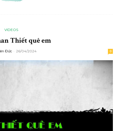
VIDEOS
han Thiết quê em
ên Đức
-
26/04/2024
0