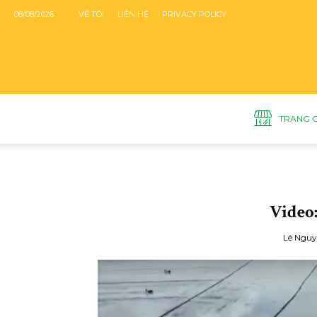
08/08/2026
VỀ TÔI
LIÊN HỆ
PRIVACY POLICY
TRANG 
Video:
Lê Nguy