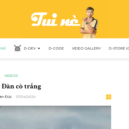
CHỦ
D-DEV
D-CODE
VIDEO GALLERY
D-STORE (
LNDUC
VIDEOS
 Đàn cò trắng
ên Đức
-
27/04/2024
0