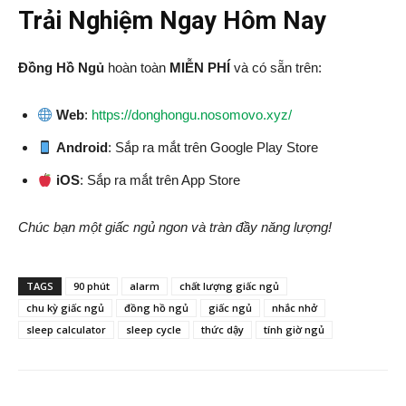
Trải Nghiệm Ngay Hôm Nay
Đồng Hồ Ngủ
hoàn toàn
MIỄN PHÍ
và có sẵn trên:
Web
:
https://donghongu.nosomovo.xyz/
Android
: Sắp ra mắt trên Google Play Store
iOS
: Sắp ra mắt trên App Store
Chúc bạn một giấc ngủ ngon và tràn đầy năng lượng!
TAGS
90 phút
alarm
chất lượng giấc ngủ
chu kỳ giấc ngủ
đồng hồ ngủ
giấc ngủ
nhắc nhở
sleep calculator
sleep cycle
thức dậy
tính giờ ngủ