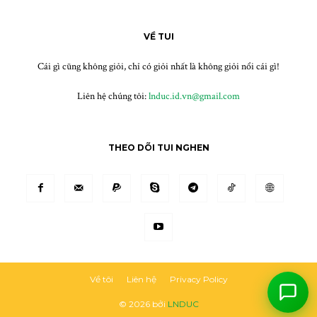
Họ tên
*
VỀ TUI
Email (tuỳ chọn)
Cái gì cũng không giỏi, chỉ có giỏi nhất là không giỏi nổi cái gì!
Bắt đầu chat
Liên hệ chúng tôi:
lnduc.id.vn@gmail.com
THEO DÕI TUI NGHEN
Về tôi
Liên hệ
Privacy Policy
© 2026 bởi
LNDUC