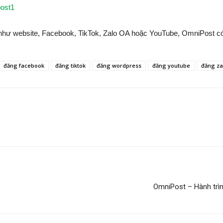
post1
như website, Facebook, TikTok, Zalo OA hoặc YouTube, OmniPost có t
đăng facebook
đăng tiktok
đăng wordpress
đăng youtube
đăng za
C
OmniPost – Hành trình