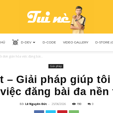
CHỦ
D-DEV
D-CODE
VIDEO GALLERY
D-STORE (
LNDUC
i đơn giản hóa việc đăng bài...
Giải pháp
 – Giải pháp giúp tôi
việc đăng bài đa nền
Bởi
Lê Nguyên Đức
-
190
0
25/06/2026