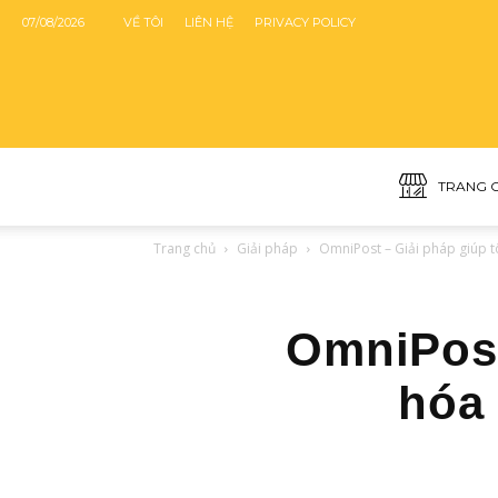
07/08/2026
VỀ TÔI
LIÊN HỆ
PRIVACY POLICY
TRANG 
Trang chủ
Giải pháp
OmniPost – Giải pháp giúp tô
OmniPost
hóa 